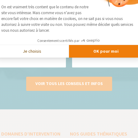
Plateforme de Gestion du Consentement :
On est vraiment très content que le contenu de notre
site vous intéresse. Mais comme vous n'avez pas
Axeptio consent
encore fait votre choix en matière de cookies, on ne sait pas si vous nous
autorisez à suivre votre visite ou non. Vous pouvez même décider quels services
 choisir son maçon
Travaux 
vous nous autorisez à lancer.
?
avaux de maçonnerie...
Lorsque l'
Consentements certifiés par
rénovation,
Je choisis
OK pour moi
VOIR TOUS LES CONSEILS ET INFOS
 DOMAINES D’INTERVENTION
NOS GUIDES THÉMATIQUES