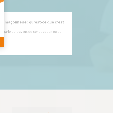
 Personnalisez vos Options
de maçonnerie : qu’est-ce que c’est
on parle de travaux de construction ou de
...