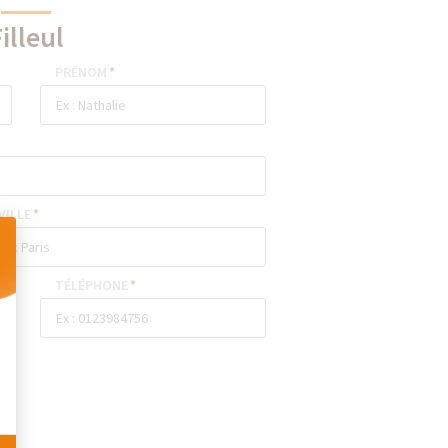
illeul
PRÉNOM
*
VILLE
*
TÉLÉPHONE
*
 Personnalisez vos Options