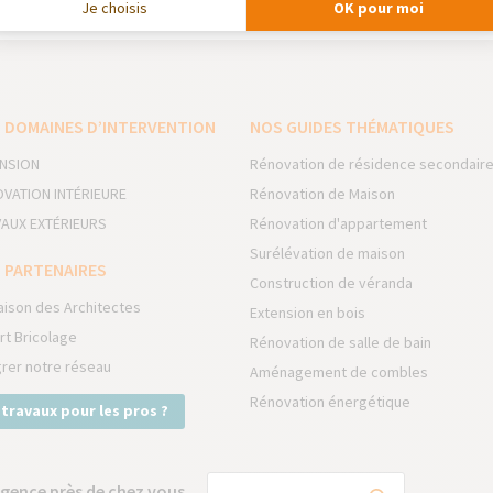
Je choisis
OK pour moi
 DOMAINES D’INTERVENTION
NOS GUIDES THÉMATIQUES
NSION
Rénovation de résidence secondair
VATION INTÉRIEURE
Rénovation de Maison
AUX EXTÉRIEURS
Rénovation d'appartement
Surélévation de maison
 PARTENAIRES
Construction de véranda
aison des Architectes
Extension en bois
rt Bricolage
Rénovation de salle de bain
grer notre réseau
Aménagement de combles
Rénovation énergétique
 travaux pour les pros ?
gence près de chez vous