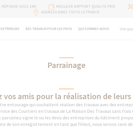
RÉPONSE SOUS 24H
MEILLEUR RAPPORT QUALITÉ PRIX
AGENCES DANS TOUTE LA FRANCE
 EXTÉRIEURS
DES TRAVAUX POUR LES PROS
QUI SOMMES-NOUS
Une ques
Parrainage
 vos amis pour la réalisation de leurs
re entourage qui souhaitent réaliser des travaux avec des entrepri
service des Courtiers en travaux de La Maison Des Travaux sans frai
arrainez signe le ou les devis des entreprises du bâtiment propos
ate de son enregistrement en tant que filleul, nous serons ravis de v