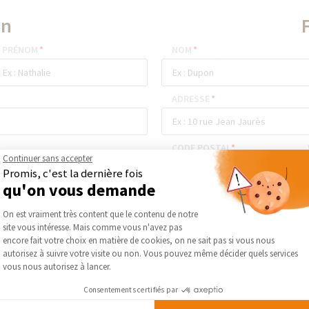
in
F
PRÉNOM
*
NOM
*
ADRESSE
*
CODE POSTAL
*
Continuer sans accepter
Promis, c'est la dernière fois
qu'on vous demande
TÉLÉPHONE
*
E-MAIL
*
Plateforme de Gestion du Consentement :
On est vraiment très content que le contenu de notre
site vous intéresse. Mais comme vous n'avez pas
Axeptio consent
encore fait votre choix en matière de cookies, on ne sait pas si vous nous
autorisez à suivre votre visite ou non. Vous pouvez même décider quels services
vous nous autorisez à lancer.
ENVOYER
Consentements certifiés par