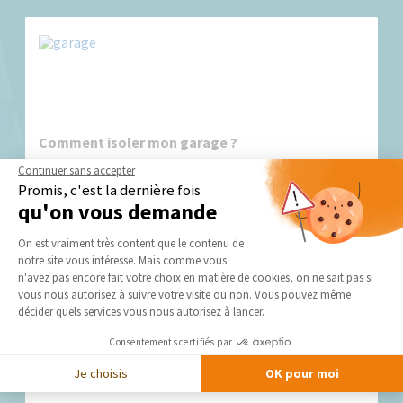
Comment isoler mon garage ?
Continuer sans accepter
Le garage n’est plus seulement...
Promis, c'est la dernière fois
qu'on vous demande
Plateforme de Gestion du Consentement 
On est vraiment très content que le contenu de
notre site vous intéresse. Mais comme vous
Axeptio consent
n'avez pas encore fait votre choix en matière de cookies, on ne sait pas si
vous nous autorisez à suivre votre visite ou non. Vous pouvez même
décider quels services vous nous autorisez à lancer.
Consentements certifiés par
Construction garage : protéger vos biens et
optimiser votre espace
Je choisis
OK pour moi
Adapter le garage à vos...