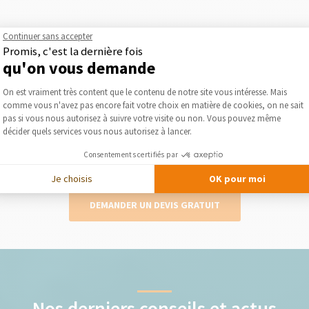
Continuer sans accepter
2
Promis, c'est la dernière fois
qu'on vous demande
Plateforme de Gestion du Consentement :
On est vraiment très content que le contenu de notre site vous intéresse. Mais
Obtenez des devis gratuits
comme vous n'avez pas encore fait votre choix en matière de cookies, on ne sait
Axeptio consent
pas si vous nous autorisez à suivre votre visite ou non. Vous pouvez même
lise
Le courtier vous présente gratuitement et
Séléc
décider quels services vous nous autorisez à lancer.
otre
sans engagement les devis des artisans qu’il
Consentements certifiés par
a séléctionnés pour votre projet
Je choisis
OK pour moi
DEMANDER UN DEVIS GRATUIT
Nos derniers conseils et actus