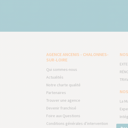
AGENCE ANCENIS - CHALONNES-
NOS
SUR-LOIRE
EXTE
Qui sommes-nous
RÉNO
Actualités
TRAV
Notre charte qualité
NOS
Partenaires
Trouver une agence
La M
Devenir franchisé
Expe
Foire aux Questions
Inté
Conditions générales d’intervention