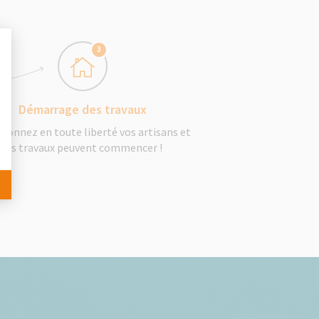
3
 Personnalisez vos Options
Démarrage des travaux
tionnez en toute liberté vos artisans et
les travaux peuvent commencer !