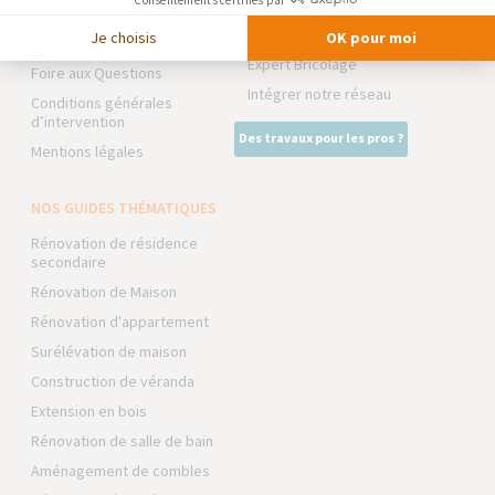
Trouver une agence
La Maison des Architectes
Je choisis
OK pour moi
Devenir franchisé
Expert Bricolage
Foire aux Questions
Intégrer notre réseau
Conditions générales
d’intervention
Des travaux pour les pros ?
Mentions légales
NOS GUIDES THÉMATIQUES
Rénovation de résidence
secondaire
Rénovation de Maison
Rénovation d'appartement
Surélévation de maison
Construction de véranda
Extension en bois
Rénovation de salle de bain
Aménagement de combles