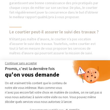
garantissent une bonne connaissance des prix pratiqués par
chaque corps de métier sur son secteur. De plus, le courtier
fait régulièrement jouer la concurrence dans le but d’obtenir
le meilleur rapport qualité/prix à vous proposer.
Le courtier peut-il assurer le suivi des travaux ?
N’étant pas maître d’œuvre, le courtier n’a pas vocation
d’assurer le suivi des travaux. Toutefois, votre courtier est
tout à fait en mesure de vous proposer les services de
maîtres d’œuvre qui pourront assurer la mission de suivi.
Continuer sans accepter
Promis, c'est la dernière fois
qu'on vous demande
AGENCE ANCENIS -
NOS DOMAINES
CHALONNES-SUR-LOIRE
D’INTERVENTION
Plateforme de Gestion du Consentement 
On est vraiment très content que le contenu de
Qui sommes-nous
EXTENSION
notre site vous intéresse. Mais comme vous
Axeptio consent
n'avez pas encore fait votre choix en matière de cookies, on ne sait pas si
Actualités
RÉNOVATION INTÉRIEURE
vous nous autorisez à suivre votre visite ou non. Vous pouvez même
Notre charte qualité
TRAVAUX EXTÉRIEURS
décider quels services vous nous autorisez à lancer.
Partenaires
NOS PARTENAIRES
Consentements certifiés par