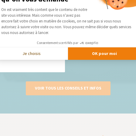
Nos derniers conseils et actus
Plateforme de Gestion du Consentement :
On est vraiment très content que le contenu de notre
site vous intéresse. Mais comme vous n'avez pas
Axeptio consent
encore fait votre choix en matière de cookies, on ne sait pas si vous nous
autorisez à suivre votre visite ou non. Vous pouvez même décider quels services
on : marche à suivre
vous nous autorisez à lancer.
son : Un projet délicat La...
Consentements certifiés par
Je choisis
OK pour moi
VOIR TOUS LES CONSEILS ET INFOS